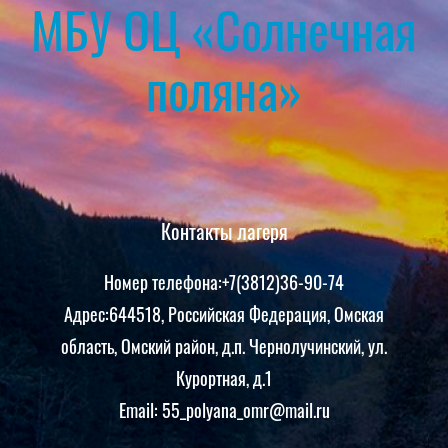
МБУ ОЦ «Солнечная
поляна»
Контакты лагеря
Номер телефона:+7(3812)36-90-74
Адрес:644518, Российская Федерация, Омская
область, Омский район, д.п. Чернолучинский, ул.
Курортная, д.1
Email: 55_polyana_omr@mail.ru