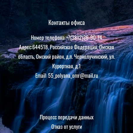
Контакты офиса
Номер телефона:+7(3812)36-90-74
Адрес:644518, Российская Федерация, Омская
область, Омский район, д.п. Чернолучинский, ул.
Курортная, д.1
Email: 55_polyana_omr@mail.ru
Процесс передачи данных
Отказ от услуги