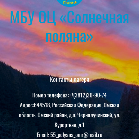
МБУ ОЦ «Солнечная
поляна»
Контакты лагеря
Номер телефона:+7(3812)36-90-74
Адрес:644518, Российская Федерация, Омская
область, Омский район, д.п. Чернолучинский, ул.
Курортная, д.1
Email: 55_polyana_omr@mail.ru